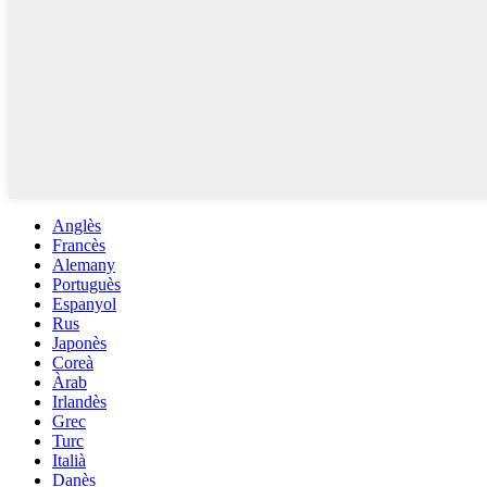
Anglès
Francès
Alemany
Portuguès
Espanyol
Rus
Japonès
Coreà
Àrab
Irlandès
Grec
Turc
Italià
Danès