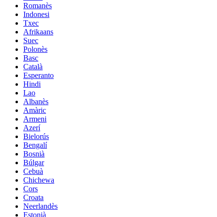
Romanès
Indonesi
Txec
Afrikaans
Suec
Polonès
Basc
Català
Esperanto
Hindi
Lao
Albanès
Amàric
Armeni
Azerí
Bielorús
Bengalí
Bosnià
Búlgar
Cebuà
Chichewa
Cors
Croata
Neerlandès
Estonià