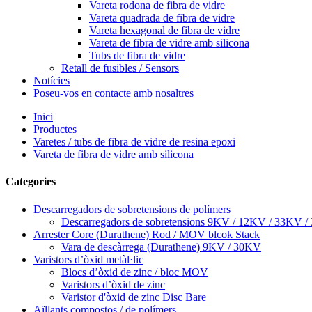
Vareta rodona de fibra de vidre
Vareta quadrada de fibra de vidre
Vareta hexagonal de fibra de vidre
Vareta de fibra de vidre amb silicona
Tubs de fibra de vidre
Retall de fusibles / Sensors
Notícies
Poseu-vos en contacte amb nosaltres
Inici
Productes
Varetes / tubs de fibra de vidre de resina epoxi
Vareta de fibra de vidre amb silicona
Categories
Descarregadors de sobretensions de polímers
Descarregadors de sobretensions 9KV / 12KV / 33KV 
Arrester Core (Durathene) Rod / MOV blcok Stack
Vara de descàrrega (Durathene) 9KV / 30KV
Varistors d’òxid metàl·lic
Blocs d’òxid de zinc / bloc MOV
Varistors d’òxid de zinc
Varistor d'òxid de zinc Disc Bare
Aïllants compostos / de polímers