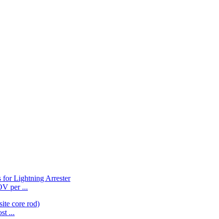
OV per ...
t ...