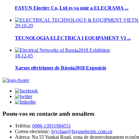
FAYUN Electirc Co, Ltd es va unir a ELECRAMA ...
29-10-29
TECNOLOGIA ELÈCTRICA I EQUIPAMENT VI ...
18-12-05
Xarxes elèctriques de Rússia2018 Exposició
Poseu-vos en contacte amb nosaltres
Telèfon:
0086-13931984551
Correu electrònic:
Ivychan@fayunelectric.com.cn
Adreça:
No.55 Yunkai Road, zona de desenvolupament econòmic,