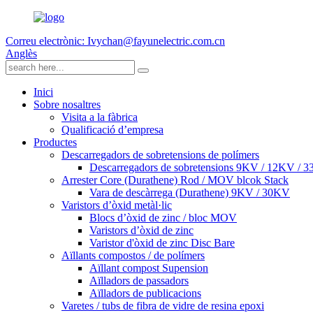
Correu electrònic: Ivychan@fayunelectric.com.cn
Anglès
Inici
Sobre nosaltres
Visita a la fàbrica
Qualificació d’empresa
Productes
Descarregadors de sobretensions de polímers
Descarregadors de sobretensions 9KV / 12KV / 
Arrester Core (Durathene) Rod / MOV blcok Stack
Vara de descàrrega (Durathene) 9KV / 30KV
Varistors d’òxid metàl·lic
Blocs d’òxid de zinc / bloc MOV
Varistors d’òxid de zinc
Varistor d'òxid de zinc Disc Bare
Aïllants compostos / de polímers
Aïllant compost Supension
Aïlladors de passadors
Aïlladors de publicacions
Varetes / tubs de fibra de vidre de resina epoxi