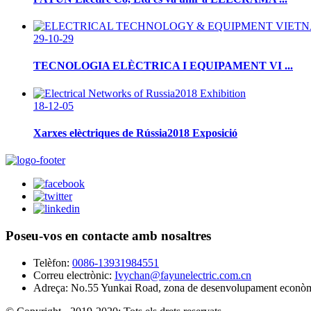
29-10-29
TECNOLOGIA ELÈCTRICA I EQUIPAMENT VI ...
18-12-05
Xarxes elèctriques de Rússia2018 Exposició
Poseu-vos en contacte amb nosaltres
Telèfon:
0086-13931984551
Correu electrònic:
Ivychan@fayunelectric.com.cn
Adreça:
No.55 Yunkai Road, zona de desenvolupament econòmic,