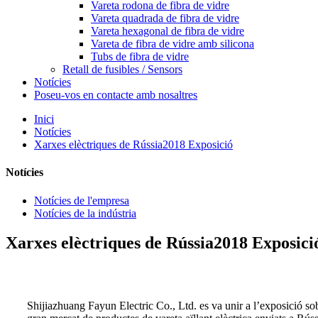
Vareta rodona de fibra de vidre
Vareta quadrada de fibra de vidre
Vareta hexagonal de fibra de vidre
Vareta de fibra de vidre amb silicona
Tubs de fibra de vidre
Retall de fusibles / Sensors
Notícies
Poseu-vos en contacte amb nosaltres
Inici
Notícies
Xarxes elèctriques de Rússia2018 Exposició
Notícies
Notícies de l'empresa
Notícies de la indústria
Xarxes elèctriques de Rússia2018 Exposici
Shijiazhuang Fayun Electric Co., Ltd. es va unir a l’exposició s