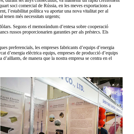
 7%, durant set anys consecutius, va mantenir un ràpid creixement
l quart soci comercial de Rússia, en les meves exportacions a
 l’estabilitat política va aportar una nova vitalitat per al
l tenen més necessitats urgents;
de dòlars. Segons el memoràndum d’entesa sobre cooperació
bancs russos proporcionarien garanties per als préstecs. Els
ues preferencials, les empreses fabricants d’equips d’energia
cat d’energia elèctrica equips, empreses de producció d’equips
 d’aïllants, de manera que la nostra empresa se centra en el