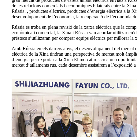
gran mercat de productes de vareta aïllant elèctrica enviats a Rú
de les relacions comercials i econòmiques bilaterals entre la Xina
Rússia. , productes elèctrics, productes d’energia elèctrica a la X
desenvolupament de l’economia, la recuperació de l’economia dels
Rússia es troba en plena revisió de la xarxa elèctrica que la c
econòmica i comercial, la Xina i Rússia van acordar utilitzar crèd
préstecs s’utilitzaran per comprar equips elèctrics per millorar la 
Amb Rússia en els darrers anys, el desenvolupament del mercat d’e
elèctrica de la Xina tindran una perspectiva de mercat molt àmpl
d’energia per exportar a la Xina El mercat rus crea una oportunit
mercat d’aïllaments rus, cada desembre assistirem a l’exposició a