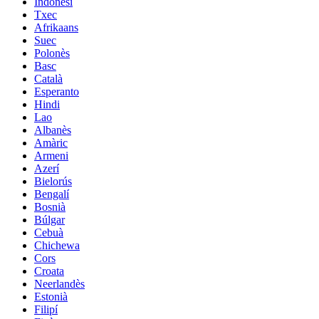
Indonesi
Txec
Afrikaans
Suec
Polonès
Basc
Català
Esperanto
Hindi
Lao
Albanès
Amàric
Armeni
Azerí
Bielorús
Bengalí
Bosnià
Búlgar
Cebuà
Chichewa
Cors
Croata
Neerlandès
Estonià
Filipí