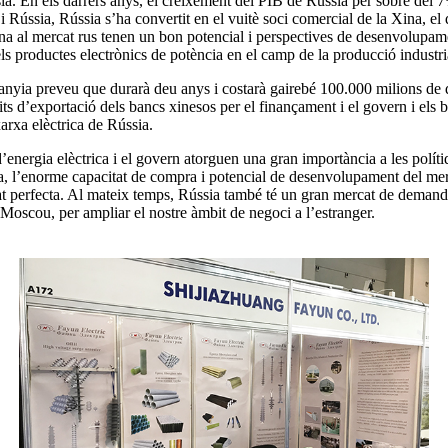
ssia. En els darrers anys, el creixement del PIB de Rússia per sobre del
 i Rússia, Rússia s’ha convertit en el vuitè soci comercial de la Xina, e
ina al mercat rus tenen un bon potencial i perspectives de desenvolupament,
 productes electrònics de potència en el camp de la producció industria
ompanyia preveu que durarà deu anys i costarà gairebé 100.000 milions 
its d’exportació dels bancs xinesos per el finançament i el govern i els 
xarxa elèctrica de Rússia.
nergia elèctrica i el govern atorguen una gran importància a les polítiq
ia, l’enorme capacitat de compra i potencial de desenvolupament del mer
at perfecta. Al mateix temps, Rússia també té un gran mercat de demanda
 Moscou, per ampliar el nostre àmbit de negoci a l’estranger.